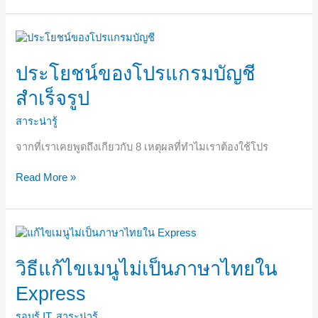
ประโยชน์
ของ
โปรแกรม
ประโยชน์ของโปรแกรมบัญชี
บัญชี
สำเร็จรูป
สำเร็จรูป
สาระน่ารู้
จากที่เราเคยพูดถึงเกียวกับ 8 เหตุผลที่ทำไมเราต้องใช้โปร
Read More »
วิธี
แก้ไข
เมนู
วิธีแก้ไขเมนูไม่เป็นภาษาไทยใน
ไม่
Express
เป็น
ภาษา
รอบรู้ IT
,
สาระน่ารู้