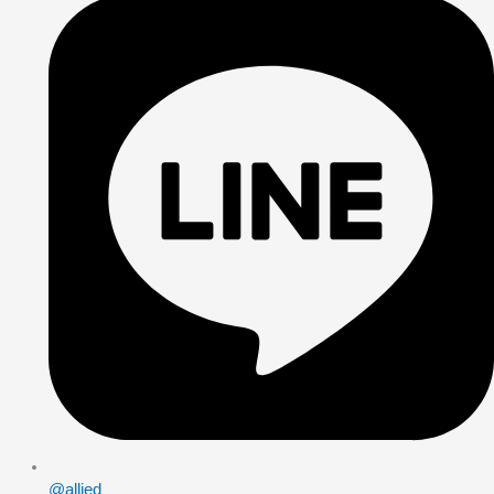
@allied