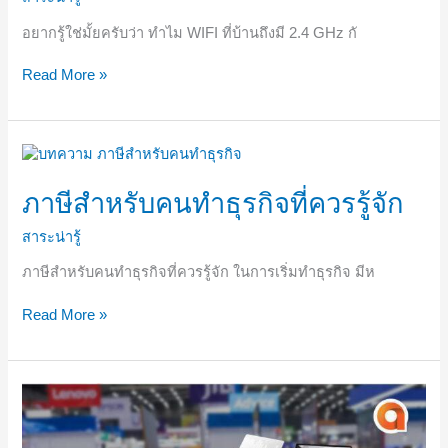
GHz
กับ
อยากรู้ใช่มั้ยครับว่า ทำไม WIFI ที่บ้านถึงมี 2.4 GHz กั
5
GHz
Read More »
ต้อง
เลือก
Wifi
ตัว
ภาษี
ไหน
สำหรับ
คน
ภาษีสำหรับคนทำธุรกิจที่ควรรู้จัก
ทำ
ธุรกิจ
สาระน่ารู้
ที่
ภาษีสำหรับคนทำธุรกิจที่ควรรู้จัก ในการเริ่มทำธุรกิจ มีห
ควร
รู้จัก
Read More »
การ
เลือก
ซื้อ