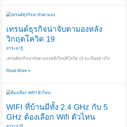
เท
รนด์
ธุรกิจ
เทรนด์ธุรกิจน่าจับตามองหลัง
น่า
วิกฤตโควิด 19
จับตา
มอง
สาระน่ารู้
หลัง
วิกฤต
เทรนด์ธุรกิจน่าจับตามองหลังวิกฤติโควิด 19 จะเป็นอย่างไร
โค
วิด
Read More »
19
WIFI
ที่
บ้าน
WIFI ที่บ้านมีทั้ง 2.4 GHz กับ 5
มี
GHz ต้องเลือก Wifi ตัวไหน
ทั้ง
2.4
สาระน่ารู้