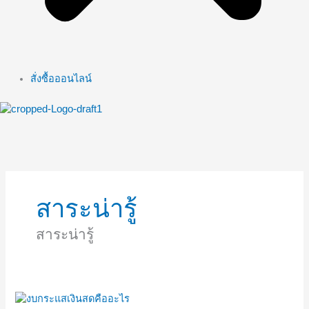
สั่งซื้อออนไลน์
สาระน่ารู้
สาระน่ารู้
งบ