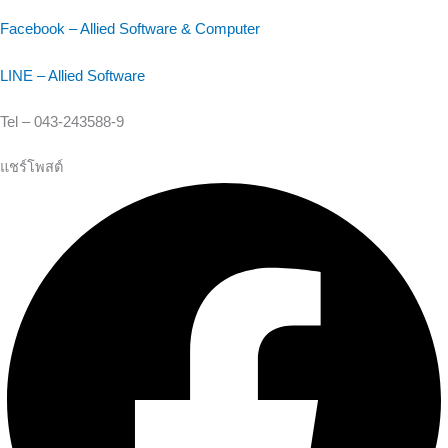
Facebook – Allied Software & Computer
LINE – Allied Software
Tel – 043-243588-9
แชร์โพสต์