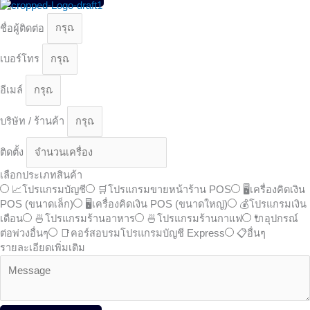
ชื่อผู้ติดต่อ
เบอร์โทร
อีเมล์
บริษัท / ร้านค้า
ติดตั้ง
เลือกประเภทสินค้า
📈โปรแกรมบัญชี
🛒โปรแกรมขายหน้าร้าน POS
🖥️เครื่องคิดเงิน
POS (ขนาดเล็ก)
🖥️เครื่องคิดเงิน POS (ขนาดใหญ่)
💰โปรแกรมเงิน
เดือน
🍜โปรแกรมร้านอาหาร
🍜โปรแกรมร้านกาแฟ
🔌อุปกรณ์
ต่อพ่วงอื่นๆ
📑คอร์สอบรมโปรแกรมบัญชี Express
📋อื่นๆ
รายละเอียดเพิ่มเติม