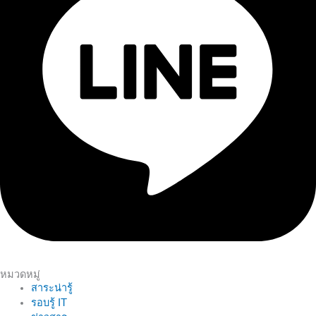
หมวดหมู่
สาระน่ารู้
รอบรู้ IT