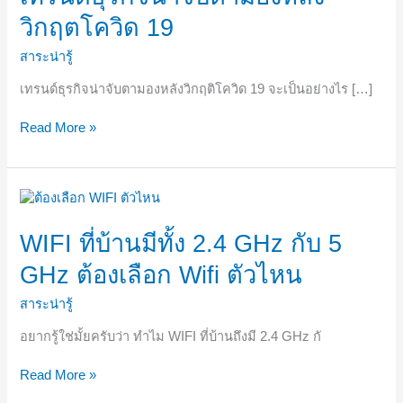
น่า
วิกฤตโควิด 19
จับตา
มอง
สาระน่ารู้
หลัง
วิกฤต
เทรนด์ธุรกิจน่าจับตามองหลังวิกฤติโควิด 19 จะเป็นอย่างไร […]
โค
วิด
Read More »
19
WIFI
ที่
บ้าน
WIFI ที่บ้านมีทั้ง 2.4 GHz กับ 5
มี
GHz ต้องเลือก Wifi ตัวไหน
ทั้ง
2.4
สาระน่ารู้
GHz
กับ
อยากรู้ใช่มั้ยครับว่า ทำไม WIFI ที่บ้านถึงมี 2.4 GHz กั
5
GHz
Read More »
ต้อง