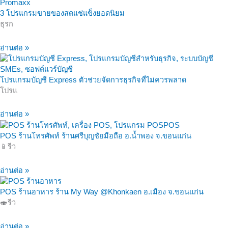
3 โปรแกรมขายของสดแช่แข็งยอดนิยม
ธุรก
อ่านต่อ »
โปรแกรมบัญชี Express ตัวช่วยจัดการธุรกิจที่ไม่ควรพลาด
โปรแ
อ่านต่อ »
POS ร้านโทรศัพท์ ร้านศรีบุญชัยมือถือ อ.น้ำพอง จ.ขอนแก่น
📱รีว
อ่านต่อ »
POS ร้านอาหาร ร้าน My Way @Khonkaen อ.เมือง จ.ขอนแก่น
🍣รีว
อ่านต่อ »