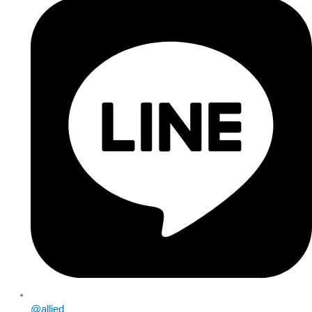
@allied