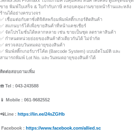
SeniorSoft Promaxx โปรแกรมควบคุมคลัง สินค้าคงคลัง ดูแลจุดซื้อจุด
ขาย พิมพ์ใบเสร็จ & ใบกำกับภาษี ครอบคลุมงานขายหน้าร้านและหลัง
ร้านได้อย่างครบวงจร
✅
เชื่อมต่อกับตาชั่งดิจิตัลพร้อมพิมพ์สติ๊กเกอร์ติดสินค้า
✅
สแกนบาร์โค้เพื่อขายสินค้าที่หน้าแคชเชียร์
✅
จัดโปรโมชั่นได้หลากหลาย เช่น ขายเป็นชุด ลดราคาสินค้า
✅
กำหนดหน่วยย่อยของสินค้าตัวเดียวกันได้ ไม่จำกัด
✅
ตรวจสอบวันหมดอายุของสินค้า
✅
พิมพ์สติ๊กเกอร์บาร์โค้ด (Barcode System) แบบอัตโนมัติ และ
สามารถพิมพ์ Lot No. และวันหมดอายุของสินค้าได้
ติดต่อสอบถามเพิ่ม
☎️ Tel : 043-243588
📱 Mobile : 061-9682552
📲Line :
https://lin.ee/24sZGHb
Facebook :
https://www.facebook.com/allied.sc