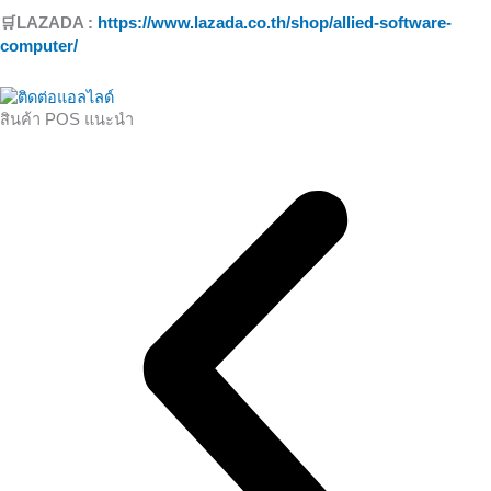
🛒LAZADA :
https://www.lazada.co.th/shop/allied-software-
computer/
สินค้า POS แนะนำ