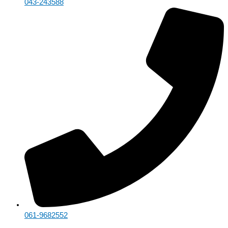
043-243588
061-9682552