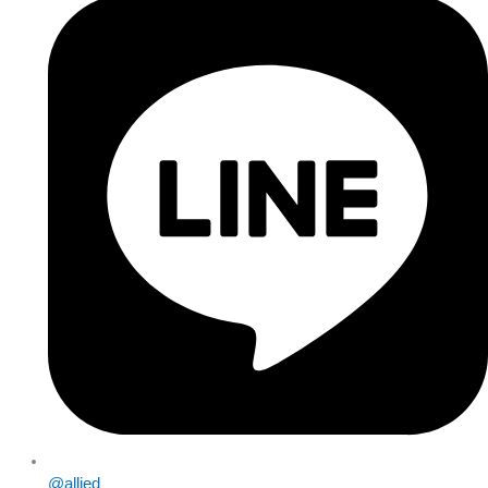
@allied