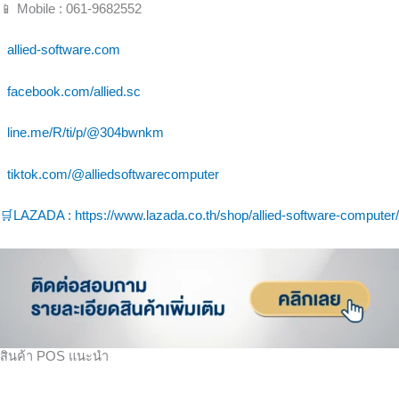
📱 Mobile : 061-9682552
allied-software.com
facebook.com/allied.sc
line.me/R/ti/p/@304bwnkm
tiktok.com/@alliedsoftwarecomputer
🛒LAZADA : https://www.lazada.co.th/shop/allied-software-computer/
สินค้า POS แนะนำ