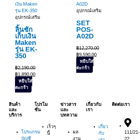
อุปกรณ์เสริม
อุปกรณ์เสริม
SET
ลิ้นชัก
POS-
เก็บเงิน
A02D
Maken
รุ่น EK-
฿
12,270.00
350
฿
9,590.00
หยิบใส่
฿
2,190.00
ตะกร้า
฿
1,890.00
หยิบใส่
ตะกร้า
สินค้า
โปรโม
ข่าวสาร
เกี่ยวกับ
ติดต่อเรา
และ
ชั่น
และ
เรา
บริการ
บทความ
เร็วๆ
เกี่ยว
โปรแกรม
ผล
111/21-
นี้
กับ
บัญชี
งาน
22
เรา