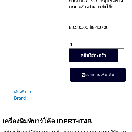
ตัวเครื่องทำจากวัสดุที่ทนทาน
เหมาะสำหรับการตั้งโต๊ะ
Original
Current
฿
9,990.00
฿
8,490.00
price
price
was:
is:
฿9,990.00.
฿8,490.00.
จำนวน
เครื่องพิมพ์
หยิบใส่ตะกร้า
บาร์
โค้ด
IDPRT-
iT4B
สอบถามเพิ่่มเติม
ชิ้น
คำอธิบาย
Brand
เครื่องพิมพ์บาร์โค้ด IDPRT-iT4B