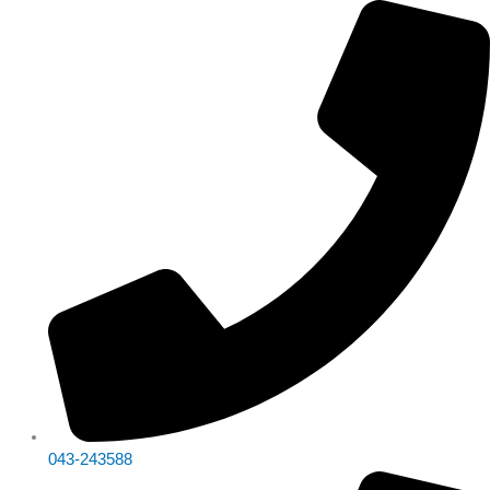
Skip
จำนวน
Original
Original
Original
Original
Current
Current
Current
Current
to
เครื่องพิมพ์
price
price
price
price
price
price
price
price
content
ใบ
was:
was:
was:
was:
is:
is:
is:
is:
เสร็จ
฿1,990.00.
฿1,590.00.
฿7,990.00.
฿18,360.00.
฿1,490.00.
฿990.00.
฿6,990.00.
฿14,590.00.
VPOS
VP-
58IIZ
ชิ้น
043-243588