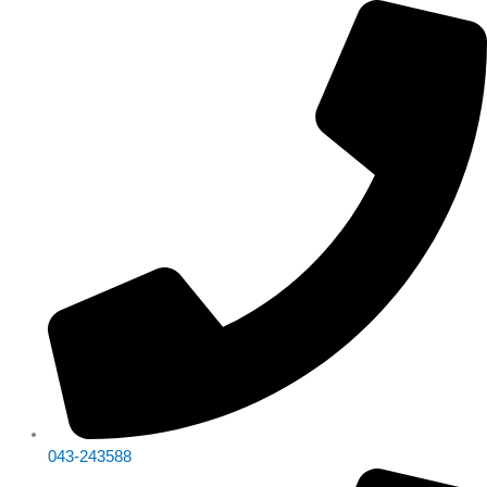
Skip
จำนวน
Original
Original
Original
Original
Original
Current
Current
Current
Current
Current
to
เครื่อง
price
price
price
price
price
price
price
price
price
price
content
สแกน
was:
was:
was:
was:
was:
is:
is:
is:
is:
is:
บาร์
฿2,990.00.
฿3,190.00.
฿1,990.00.
฿9,990.00.
฿13,070.00.
฿2,590.00.
฿2,590.00.
฿1,490.00.
฿8,490.00.
฿9,990.00.
โค้ด
NEW
LAND
HR1150PV2-
30F
ชิ้น
043-243588