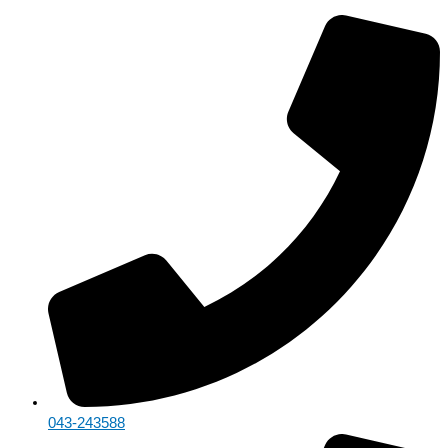
Skip
จำนวน
Original
Original
Original
Original
Original
Current
Current
Current
Current
Current
to
SET
price
price
price
price
price
price
price
price
price
price
content
A04DS
was:
was:
was:
was:
was:
is:
is:
is:
is:
is:
ชิ้น
฿7,270.00.
฿7,990.00.
฿3,190.00.
฿2,990.00.
฿18,360.00.
฿6,290.00.
฿5,990.00.
฿2,590.00.
฿2,590.00.
฿14,590.00.
043-243588