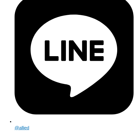
@allied