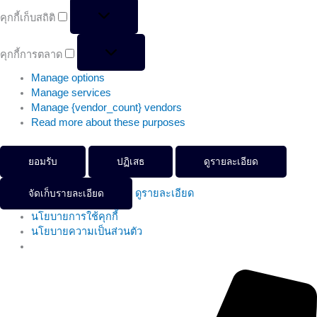
คุกกี้เก็บสถิติ
คุกกี้การตลาด
Manage options
Manage services
Manage {vendor_count} vendors
Read more about these purposes
ยอมรับ
ปฏิเสธ
ดูรายละเอียด
ดูรายละเอียด
จัดเก็บรายละเอียด
นโยบายการใช้คุกกี้
นโยบายความเป็นส่วนตัว
จำนวน
This
This
Price
Price
Price
โปรแกรม
product
product
range:
range:
range:
ร้าน
has
has
฿14,873.00
฿550.00
฿12,733.00