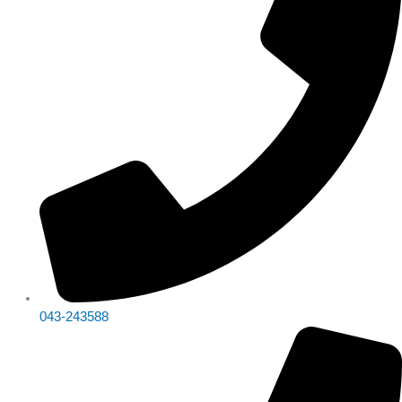
ปลีก-
multiple
multiple
through
through
through
ส่ง
variants.
variants.
฿31,030.00
฿17,000.00
฿17,013.00
SeniorSoft
The
The
Promaxx
options
options
ชิ้น
may
may
be
be
chosen
chosen
on
on
the
the
product
product
page
page
043-243588