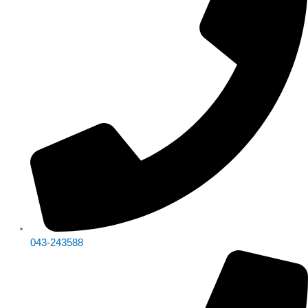
โปรแกรม
฿2,000.00.
฿1,500.00.
บัญชี
Express
ชิ้น
043-243588