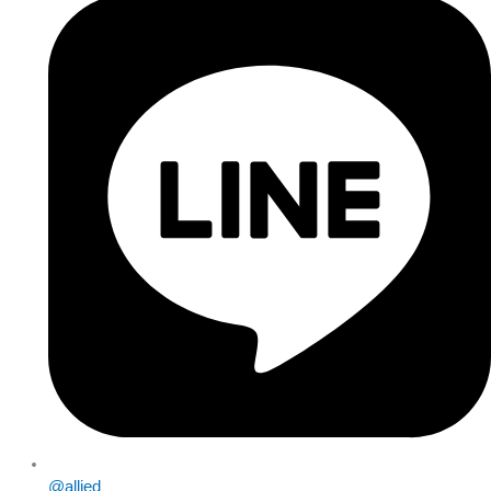
@allied