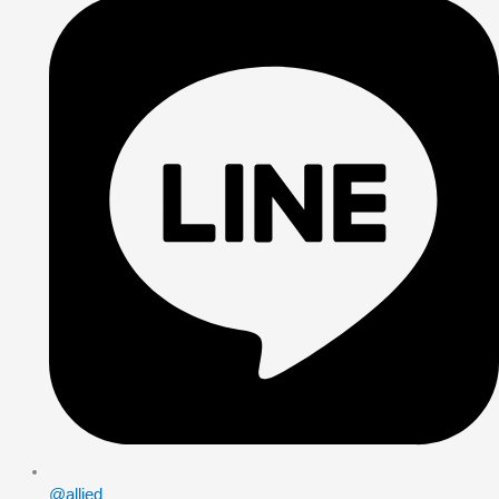
@allied