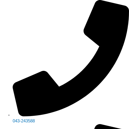
Skip
จำนวน
Original
Original
Original
Original
Original
Current
Current
Current
Current
Current
to
เครื่อง
price
price
price
price
price
price
price
price
price
price
content
POS
was:
was:
was:
was:
was:
is:
is:
is:
is:
is:
SET
฿26,060.00.
฿31,060.00.
฿29,670.00.
฿25,670.00.
฿27,060.00.
฿17,590.00.
฿19,990.00.
฿23,690.00.
฿21,690.00.
฿22,590.00.
POS-
LC20L
ชิ้น
043-243588