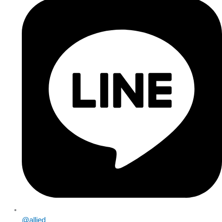
@allied