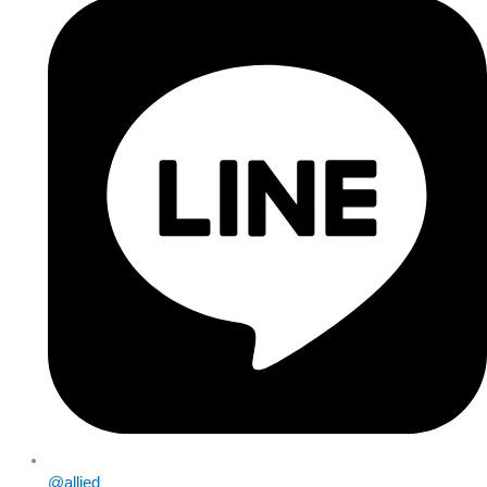
@allied