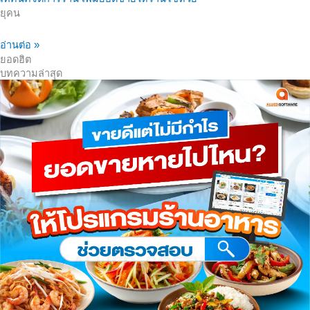
ยุคน
อ่านต่อ »
ยอดฮิต
บทความล่าสุด