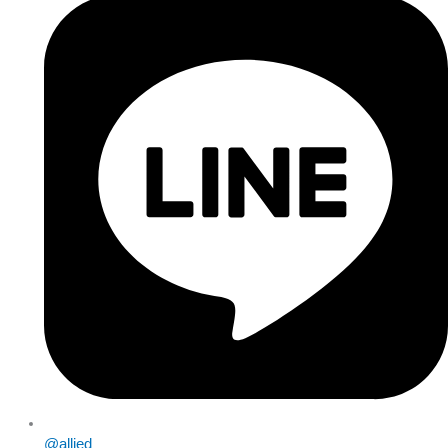
@allied