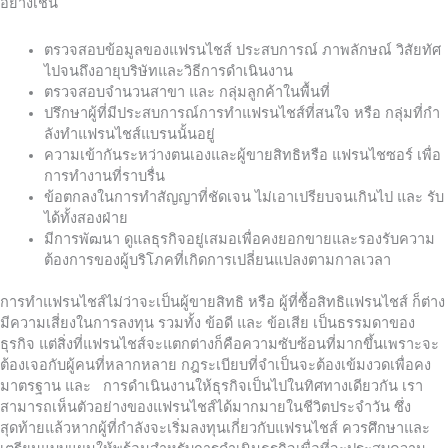
อย่างเช่น
ตรวจสอบข้อมูลของแฟรนไชส์ ประสบการณ์ ภาพลักษณ์ วิสัยทัศ
ไปจนถึงอายุบริษัทและวิธีการดำเนินงาน
ตรวจสอบจำนวนสาขา และ กลุ่มลูกค้าในพื้นที่
ปรึกษาผู้ที่มีประสบการณ์การทำแฟรนไชส์ที่สนใจ หรือ กลุ่มที่กำ
ลังทำแฟรนไชส์แบรนนั้นอยู่
ความเข้ากันระหว่างตนเองและผู้ขายสิทธิหรือ แฟรนไชซอร์ เพื่อ
การทำงานที่ราบรื่น
ข้อตกลงในการทำสัญญาที่ชัดเจน ไม่เอาเปรียบจนเกินไป และ รับ
ได้ทั้งสองฝ่าย
มีการพัฒนา ดูแลธุรกิจอยู่เสมอเพื่อคงยอกขายและรองรับความ
ต้องการของผู้บริโภคที่เกิดการเปลี่ยนแปลงตามกาลเวลา
การทำแฟรนไชส์ไม่ว่าจะเป็นผู้ขายสิทธิ หรือ ผู้ที่ซื้อสิทธิแฟรนไชส์ ก็ต่าง
มีความเสี่ยงในการลงทุน รวมทั้ง ข้อดี และ ข้อเสีย เป็นธรรมดาของ
ธุรกิจ แต่สิ่งที่แฟรนไชส์จะแตกต่างก็คือความซับซ้อนที่มากขึ้นเพราะจะ
ต้องเจอกับผู้คนที่หลากหลาย กฎระเบียบที่จำเป็นจะต้องเข้มงวดเพื่อคง
มาตรฐาน และ
การดำเนินงานให้ธุรกิจเป็นไปในทิศทางเดียวกัน เรา
สามารถเห็นตัวอย่างของแฟรนไชส์ได้มากมายในชีวิตประจำวัน ซึ่ง
สุดท้ายแล้วหากผู้ที่กำลังจะเริ่มลงทุนเกี่ยวกับแฟรนไชส์ ควรศึกษาและ